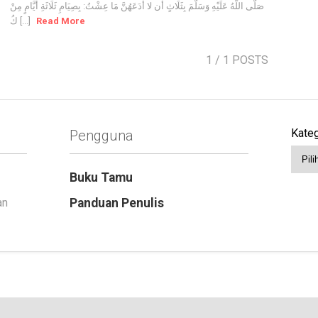
صَلَّى اللَّهُ عَلَيْهِ وَسَلَّمَ بِثَلَاثٍ أن لا أَدَعَهُنَّ مَا عِشْتُ: بِصِيَامِ ثَلَاثَةِ أَيَّامٍ مِنْ
كُ [...]
Read More
1
/ 1 POSTS
Kateg
Pengguna
Buku Tamu
an
Panduan Penulis