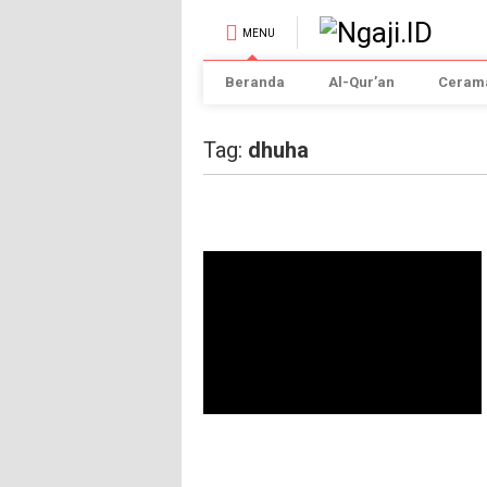
MENU
Beranda
Al-Qur’an
Cerama
Tag:
dhuha