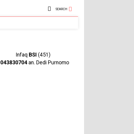
SEARCH
Infaq
BSI
(451)
1043830704
an. Dedi Purnomo