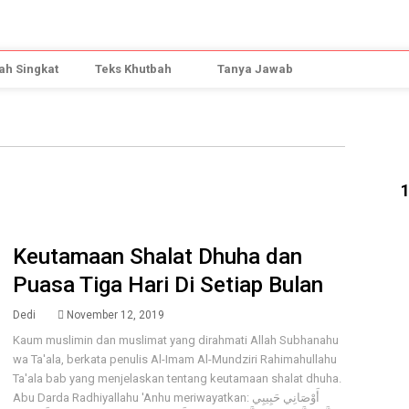
h Singkat
Teks Khutbah
Tanya Jawab
Keutamaan Shalat Dhuha dan
Puasa Tiga Hari Di Setiap Bulan
Dedi
November 12, 2019
Kaum muslimin dan muslimat yang dirahmati Allah Subhanahu
wa Ta'ala, berkata penulis Al-Imam Al-Mundziri Rahimahullahu
Ta'ala bab yang menjelaskan tentang keutamaan shalat dhuha.
Abu Darda Radhiyallahu 'Anhu meriwayatkan: أَوْصَانِي حَبِيبِي