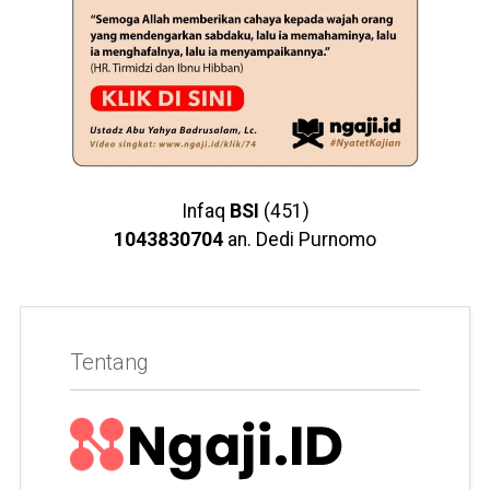
Infaq
BSI
(451)
1043830704
an. Dedi Purnomo
Tentang