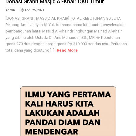
Donasi Granit Masjid Al-Khair OKU Timur
Admin
April 25, 2021
[DONASI GRANIT MASJID AL KHAIR] TOTAL KEBUTUHAN 80 JUTA
Peluang Amal Jariyah 🍃 Yuk bersama-sama kita bantu penyelesaian
pembangunan lantai Masjid Al-Khair di lingkungan Ma'had Al-Khair
yang dibina oleh Ustadz Dr. Aris Munandar, SS., MPI 💎 Kebutuhan
granit 270 dus dengan harga granit Rp.310.000 per dus nya . Perkiraan
total dana yang dibutuhk [...]
Read More