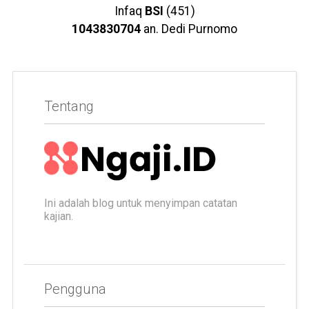
Infaq
BSI
(451)
1043830704
an. Dedi Purnomo
Tentang
Ini adalah blog untuk menyimpan catatan
kajian.
Pengguna