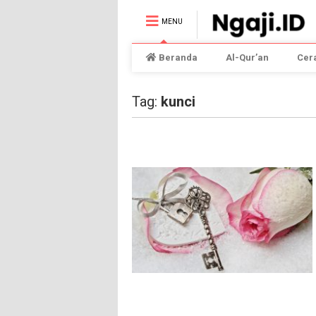
MENU
Beranda
Al-Qur’an
Cer
Tag:
kunci