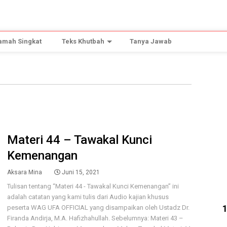
amah Singkat
Teks Khutbah
Tanya Jawab
Materi 44 – Tawakal Kunci
Kemenangan
Aksara Mina
Juni 15, 2021
Tulisan tentang “Materi 44 - Tawakal Kunci Kemenangan” ini
adalah catatan yang kami tulis dari Audio kajian khusus
peserta WAG UFA OFFICIAL yang disampaikan oleh Ustadz Dr.
Firanda Andirja, M.A. Hafizhahullah. Sebelumnya: Materi 43 –