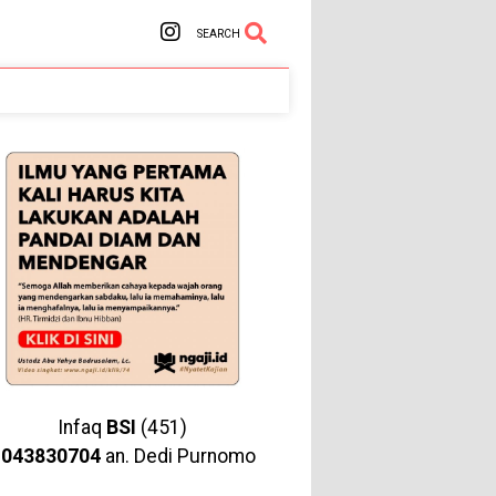
SEARCH
Infaq
BSI
(451)
1043830704
an. Dedi Purnomo