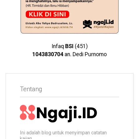
Infaq
BSI
(451)
1043830704
an. Dedi Purnomo
Tentang
Ini adalah blog untuk menyimpan catatan
kajian.