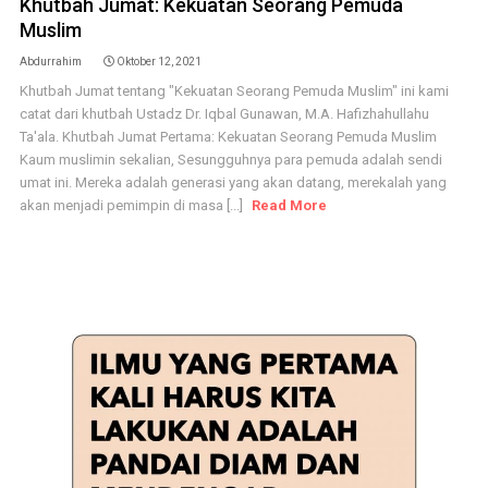
Khutbah Jumat: Kekuatan Seorang Pemuda
Muslim
Abdurrahim
Oktober 12, 2021
Khutbah Jumat tentang "Kekuatan Seorang Pemuda Muslim" ini kami
catat dari khutbah Ustadz Dr. Iqbal Gunawan, M.A. Hafizhahullahu
Ta'ala. Khutbah Jumat Pertama: Kekuatan Seorang Pemuda Muslim
Kaum muslimin sekalian, Sesungguhnya para pemuda adalah sendi
umat ini. Mereka adalah generasi yang akan datang, merekalah yang
akan menjadi pemimpin di masa [...]
Read More