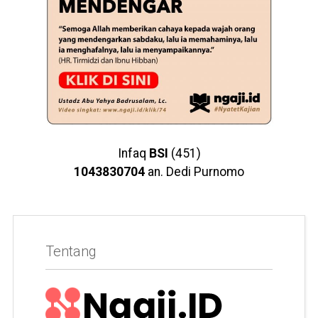
Infaq
BSI
(451)
1043830704
an. Dedi Purnomo
Tentang