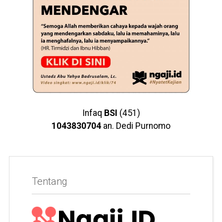
Infaq
BSI
(451)
1043830704
an. Dedi Purnomo
Tentang