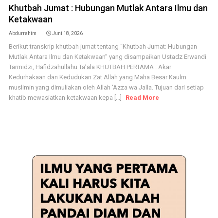
Khutbah Jumat : Hubungan Mutlak Antara Ilmu dan
Ketakwaan
Abdurrahim
Juni 18, 2026
Berikut transkrip khutbah jumat tentang “Khutbah Jumat: Hubungan
Mutlak Antara Ilmu dan Ketakwaan” yang disampaikan Ustadz Erwandi
Tarmidzi, Hafidzahullahu Ta’ala KHUTBAH PERTAMA : Akar
Kedurhakaan dan Kedudukan Zat Allah yang Maha Besar Kaulm
muslimin yang dimuliakan oleh Allah 'Azza wa Jalla. Tujuan dari setiap
khatib mewasiatkan ketakwaan kepa [...]
Read More