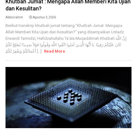
Khutbah Jumat : Mengapa Allah Memberi Kita Ujian
dan Kesulitan?
Abdurrahim
Agustus 3, 2026
Berikut transkrip khutbah jumat tentang “Khutbah Jumat: Mengapa
Allah Memberi Kita Ujian dan Kesulitan?” yang disampaikan Ustadz
Erwandi Tarmidzi, Hafidzahullahu Ta’ala Muqaddimah Khutbah إِنَّ اللَّهَ
كَانَ عَلَيْكُمْ رَقِيبًا. يَا أَيُّهَا الَّذِينَ آمَنُوا اتَّقُوا اللَّهَ وَقُولُوا قَوْلاً سَدِيدًا يُصْلِحْ لَكُمْ
أَعْمَالَكُمْ وَيَغْفِرْ لَكُمْ [...]
Read More