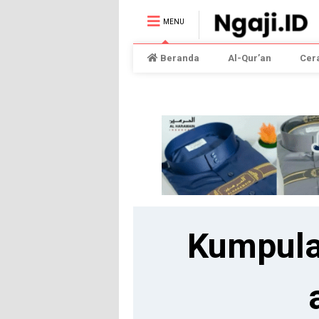
MENU
Beranda
Al-Qur’an
Cer
Kumpula