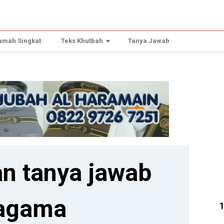
amah Singkat
Teks Khutbah
Tanya Jawab
n tanya jawab
agama