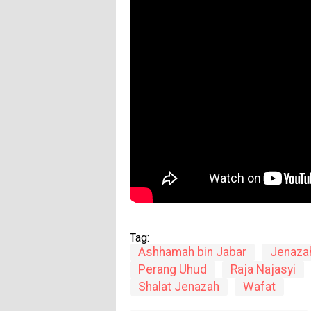
Tag:
Ashhamah bin Jabar
Jenaza
Perang Uhud
Raja Najasyi
Shalat Jenazah
Wafat