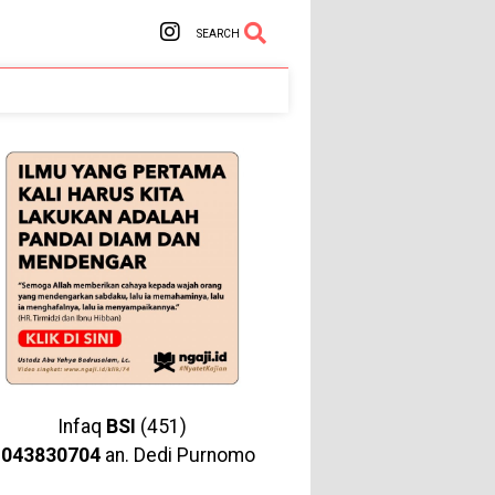
SEARCH
Infaq
BSI
(451)
1043830704
an. Dedi Purnomo