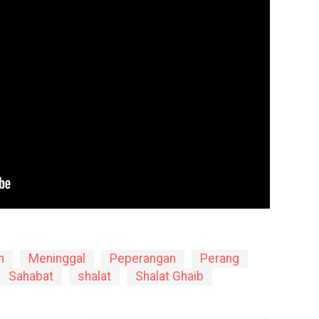
h
Meninggal
Peperangan
Perang
Sahabat
shalat
Shalat Ghaib