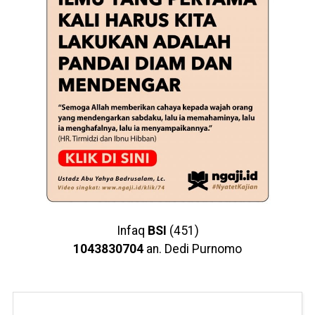
Infaq
BSI
(451)
1043830704
an. Dedi Purnomo