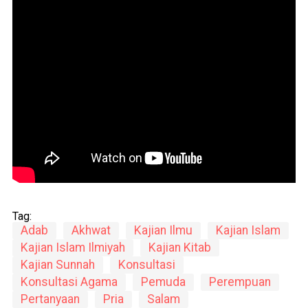
Tag:
Adab
Akhwat
Kajian Ilmu
Kajian Islam
Kajian Islam Ilmiyah
Kajian Kitab
Kajian Sunnah
Konsultasi
Konsultasi Agama
Pemuda
Perempuan
Pertanyaan
Pria
Salam