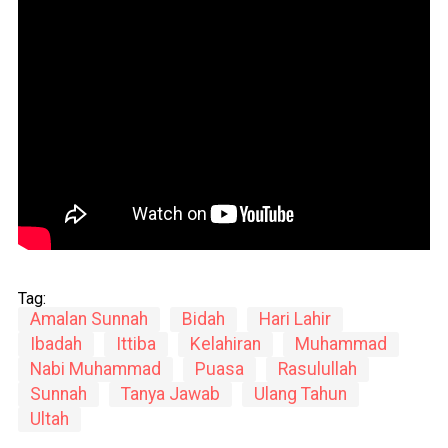
Tag:
Amalan Sunnah
Bidah
Hari Lahir
Ibadah
Ittiba
Kelahiran
Muhammad
Nabi Muhammad
Puasa
Rasulullah
Sunnah
Tanya Jawab
Ulang Tahun
Ultah