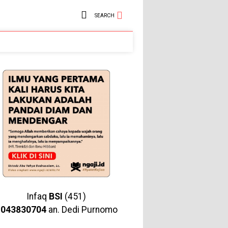
SEARCH
Infaq
BSI
(451)
1043830704
an. Dedi Purnomo