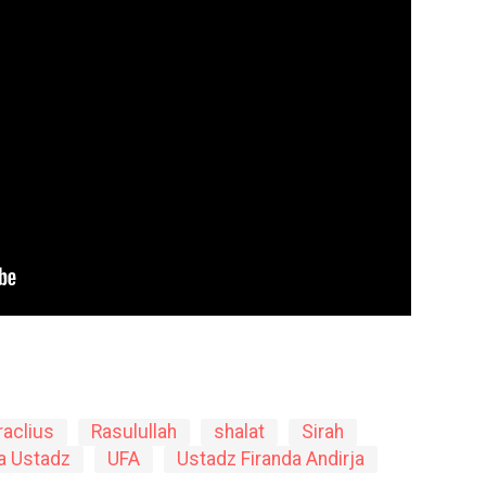
raclius
Rasulullah
shalat
Sirah
a Ustadz
UFA
Ustadz Firanda Andirja