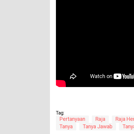
Tag:
Pertanyaan
Raja
Raja He
Tanya
Tanya Jawab
Tany