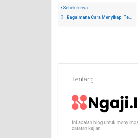
Sebelumnya
Bagaimana Cara Menyikapi Tetangga Yang Nongkrong Saat Adzan?
Tentang
Ini adalah blog untuk menyimp
catatan kajian.