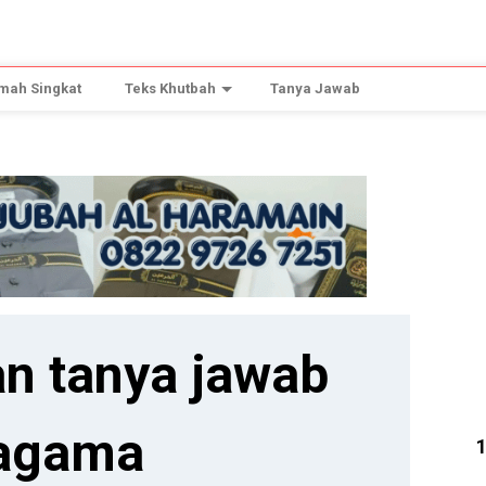
mah Singkat
Teks Khutbah
Tanya Jawab
n tanya jawab
agama