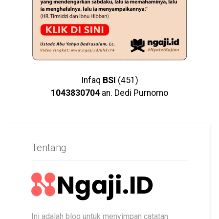
Infaq
BSI
(451)
1043830704
an. Dedi Purnomo
Tentang
Ini adalah blog untuk menyimpan catatan