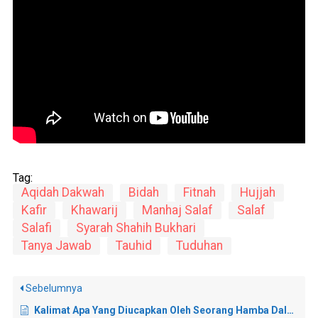
Tag:
Aqidah Dakwah
Bidah
Fitnah
Hujjah
Kafir
Khawarij
Manhaj Salaf
Salaf
Salafi
Syarah Shahih Bukhari
Tanya Jawab
Tauhid
Tuduhan
Sebelumnya
Kalimat Apa Yang Diucapkan Oleh Seorang Hamba Dalam Hadits Yang Berkaitan Dengan As-Shirath?