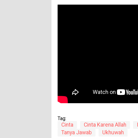
Tag:
Cinta
Cinta Karena Allah
Tanya Jawab
Ukhuwah