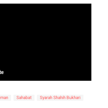
Iman
Sahabat
Syarah Shahih Bukhari