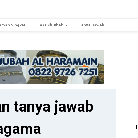
amah Singkat
Teks Khutbah
Tanya Jawab
n tanya jawab
agama