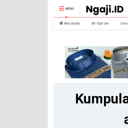
MENU
Beranda
Al-Qur’an
Cer
Kumpula