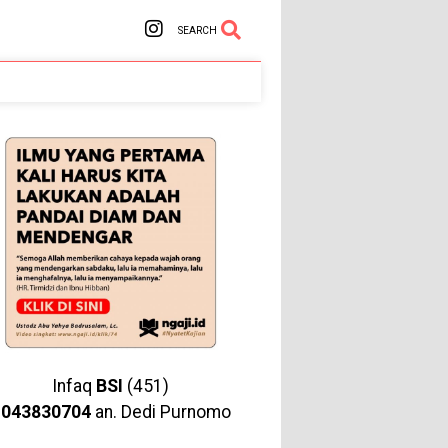
SEARCH
Infaq
BSI
(451)
1043830704
an. Dedi Purnomo