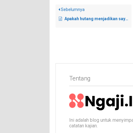
Sebelumnya
Apakah hutang menjadikan saya masuk neraka?
Tentang
Ini adalah blog untuk menyimp
catatan kajian.