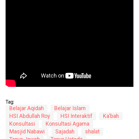
Tag:
Belajar Aqidah
Belajar Islam
HSI Abdullah Roy
HSI Interaktif
Ka'bah
Konsultasi
Konsultasi Agama
Masjid Nabawi
Sajadah
shalat