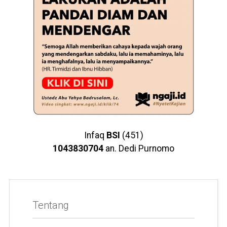
Infaq
BSI
(451)
1043830704
an. Dedi Purnomo
Tentang