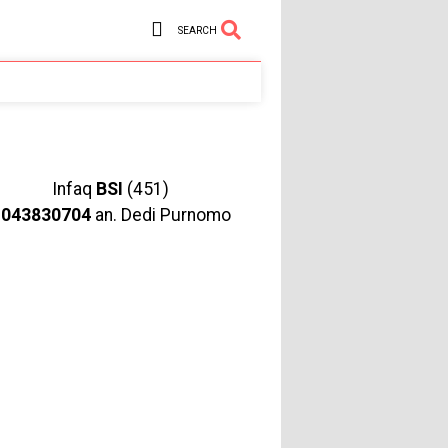
SEARCH
Infaq
BSI
(451)
1043830704
an. Dedi Purnomo