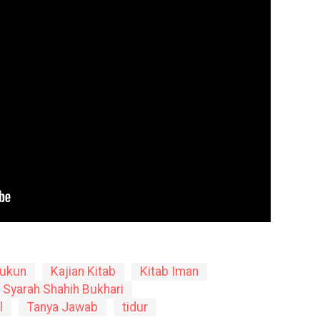
ukun
Kajian Kitab
Kitab Iman
Syarah Shahih Bukhari
l
Tanya Jawab
tidur