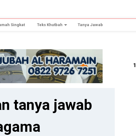
amah Singkat
Teks Khutbah
Tanya Jawab
n tanya jawab
agama