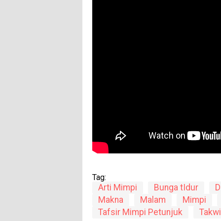
Tag:
Arti Mimpi
Bunga tIdur
D
Makna
Malam
Mimpi
Tafsir Mimpi Petunjuk
Takwi