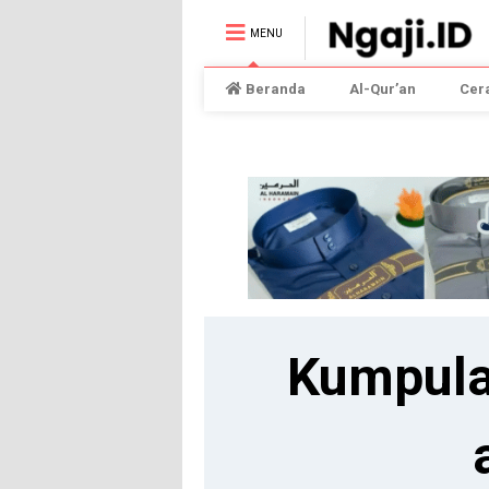
MENU
Beranda
Al-Qur’an
Cer
Kumpula