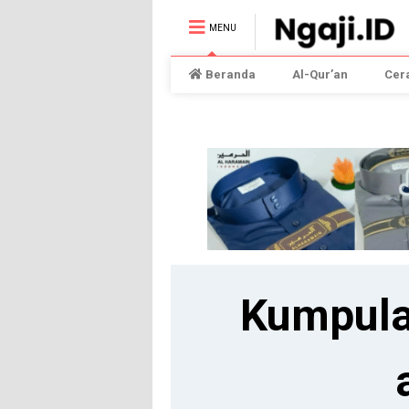
MENU
Beranda
Al-Qur’an
Cer
Kumpula