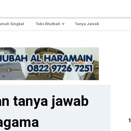
amah Singkat
Teks Khutbah
Tanya Jawab
n tanya jawab
agama