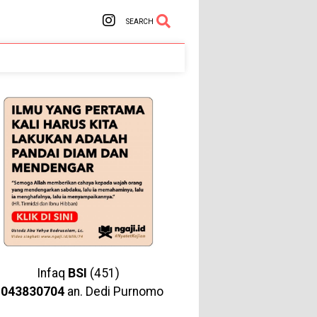
SEARCH
Infaq
BSI
(451)
1043830704
an. Dedi Purnomo