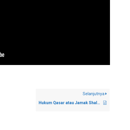
Selanjutnya
Hukum Qasar atau Jamak Shalat Saat Baru Memulai Safar