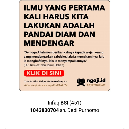
Infaq
BSI
(451)
1043830704
an. Dedi Purnomo