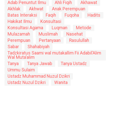
Adab Penuntut Ilmu
Ahli Fiqih
Akhawat
Akhlak
Akhwat
Anak Perempuan
Batas Interaksi
Faqih
Fuqoha
Hadits
Hakikat Ilmu
Konsultasi
Konsultasi Agama
Luqman
Metode
Mulazamah
Muslimah
Nasehat
Perempuan
Pertanyaan
Rasulullah
Sabar
Shahabiyah
Tadzkiratus Saami wal mutakallim Fii Adabil’Alim
Wal Muta’alim
Tanya
Tanya Jawab
Tanya Ustadz
Ummu Sulaim
Ustadz Muhammad Nuzul Dzikri
Ustadz Nuzul Dzikri
Wanita