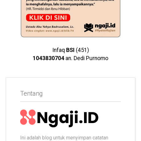
Infaq
BSI
(451)
1043830704
an. Dedi Purnomo
Tentang
Ini adalah blog untuk menyimpan catatan