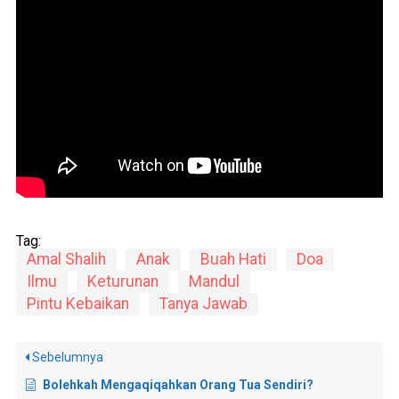
Tag:
Amal Shalih
Anak
Buah Hati
Doa
Ilmu
Keturunan
Mandul
Pintu Kebaikan
Tanya Jawab
Sebelumnya
Bolehkah Mengaqiqahkan Orang Tua Sendiri?