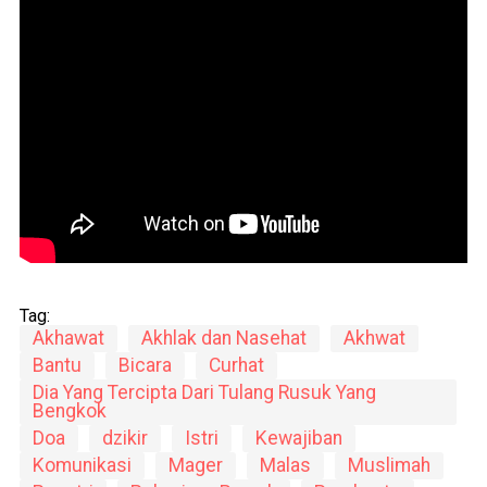
Tag:
Akhawat
Akhlak dan Nasehat
Akhwat
Bantu
Bicara
Curhat
Dia Yang Tercipta Dari Tulang Rusuk Yang
Bengkok
Doa
dzikir
Istri
Kewajiban
Komunikasi
Mager
Malas
Muslimah