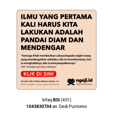
Infaq
BSI
(451)
1043830704
an. Dedi Purnomo