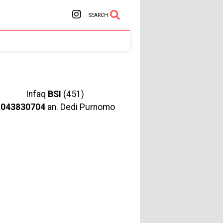
SEARCH
Infaq
BSI
(451)
1043830704
an. Dedi Purnomo