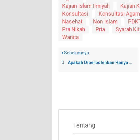
Kajian Islam Ilmiyah
Kajian K
Konsultasi
Konsultasi Agam
Nasehat
Non Islam
PDK
Pra Nikah
Pria
Syarah Ki
Wanita
Sebelumnya
Apakah Diperbolehkan Hanya Dengan Cukup Menjawab ‘Saya Terima’ Pada Saat Ijab Qobul
Tentang