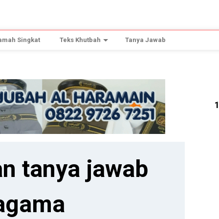
amah Singkat
Teks Khutbah
Tanya Jawab
n tanya jawab
agama