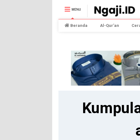
MENU
Beranda
Al-Qur’an
Cer
Kumpula