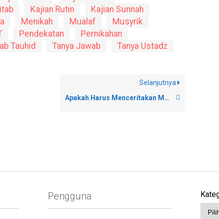
itab
Kajian Rutin
Kajian Sunnah
a
Menikah
Mualaf
Musyrik
T
Pendekatan
Pernikahan
tab Tauhid
Tanya Jawab
Tanya Ustadz
Selanjutnya
Apakah Harus Menceritakan Masa Lalu Yang Buruk Kepada Calon Pasangan?
Kateg
Pengguna