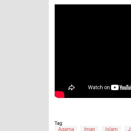
Tag:
Agama
Iman
Islam
J