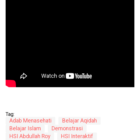
Tag:
Adab Menasehati
Belajar Aqidah
Belajar Islam
Demonstrasi
HSI Abdullah Roy
HSI Interaktif