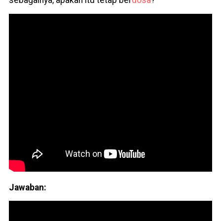
sebagainya, apakah itu tetap ber
dosa
?
Jawaban: