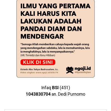
Infaq
BSI
(451)
1043830704
an. Dedi Purnomo