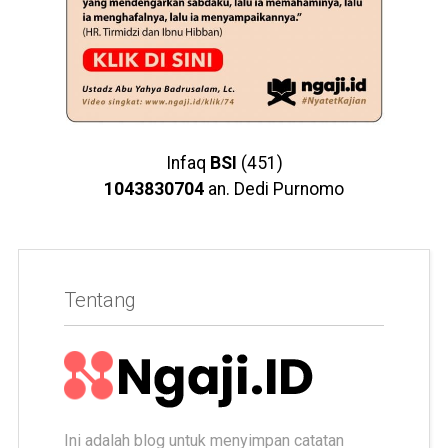
Infaq
BSI
(451)
1043830704
an. Dedi Purnomo
Tentang
Ini adalah blog untuk menyimpan catatan