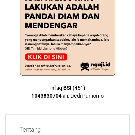
Infaq
BSI
(451)
1043830704
an. Dedi Purnomo
Tentang