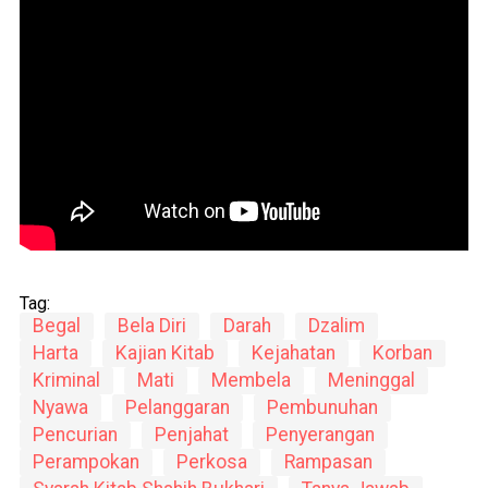
Tag:
Begal
Bela Diri
Darah
Dzalim
Harta
Kajian Kitab
Kejahatan
Korban
Kriminal
Mati
Membela
Meninggal
Nyawa
Pelanggaran
Pembunuhan
Pencurian
Penjahat
Penyerangan
Perampokan
Perkosa
Rampasan