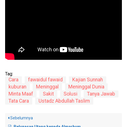
Tag:
Cara
fawaidul fawaid
Kajian Sunnah
kuburan
Meninggal
Meninggal Dunia
Minta Maaf
Sakit
Solusi
Tanya Jawab
Tata Cara
Ustadz Abdullah Taslim
Sebelumnya
Pelunasan Utang kepada Almarhum