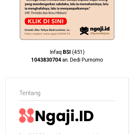
Infaq
BSI
(451)
1043830704
an. Dedi Purnomo
Tentang