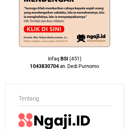
Infaq
BSI
(451)
1043830704
an. Dedi Purnomo
Tentang