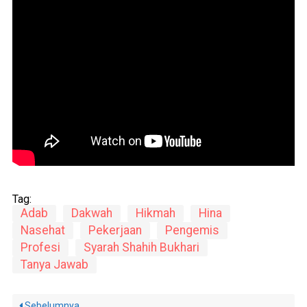
Tag:
Adab
Dakwah
Hikmah
Hina
Nasehat
Pekerjaan
Pengemis
Profesi
Syarah Shahih Bukhari
Tanya Jawab
Sebelumnya