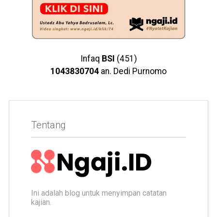
Infaq
BSI
(451)
1043830704
an. Dedi Purnomo
Tentang
Ini adalah blog untuk menyimpan catatan
kajian.