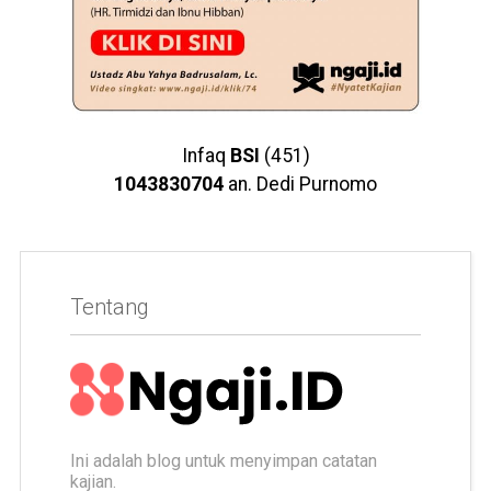
Infaq
BSI
(451)
1043830704
an. Dedi Purnomo
Tentang
Ini adalah blog untuk menyimpan catatan
kajian.