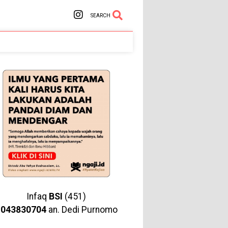
SEARCH
Infaq
BSI
(451)
1043830704
an. Dedi Purnomo