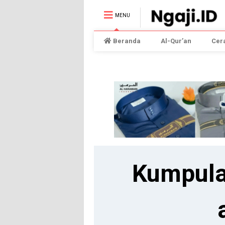
MENU
Beranda
Al-Qur’an
Cer
Kumpula