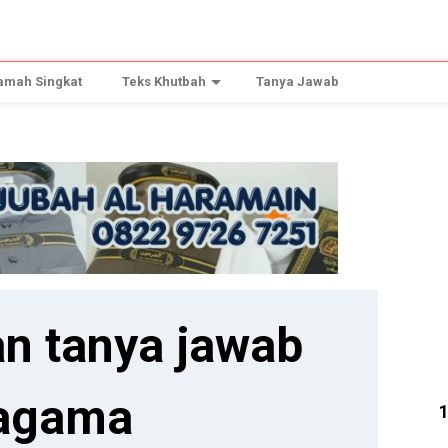
amah Singkat
Teks Khutbah
Tanya Jawab
n tanya jawab
agama