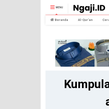
MENU
Beranda
Al-Qur’an
Cer
Kumpula