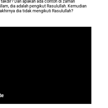
 takdir? Dan apakah ada contoh di zaman
Sallam, dia adalah pengikut Rasulullah. Kemudian
akhirnya dia tidak mengikuti Rasulullah?