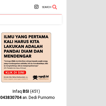
SEARCH
Infaq
BSI
(451)
1043830704
an. Dedi Purnomo