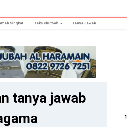
amah Singkat
Teks Khutbah
Tanya Jawab
n tanya jawab
agama