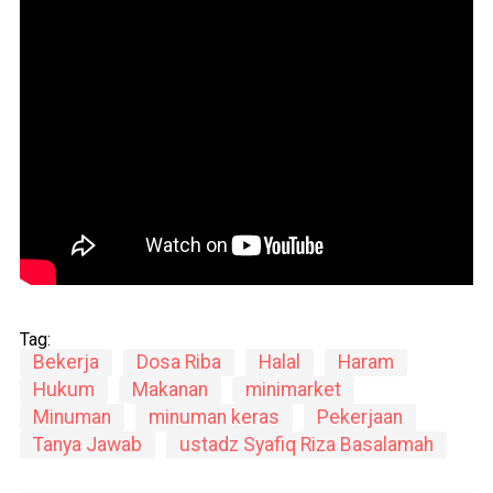
Tag:
Bekerja
Dosa Riba
Halal
Haram
Hukum
Makanan
minimarket
Minuman
minuman keras
Pekerjaan
Tanya Jawab
ustadz Syafiq Riza Basalamah