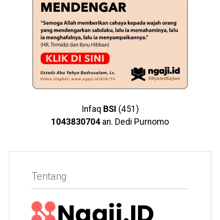
Infaq
BSI
(451)
1043830704
an. Dedi Purnomo
Tentang