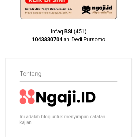
Infaq
BSI
(451)
1043830704
an. Dedi Purnomo
Tentang
Ini adalah blog untuk menyimpan catatan
kajian.