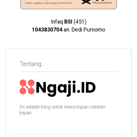
Infaq
BSI
(451)
1043830704
an. Dedi Purnomo
Tentang
Ini adalah blog untuk menyimpan catatan
kajian.