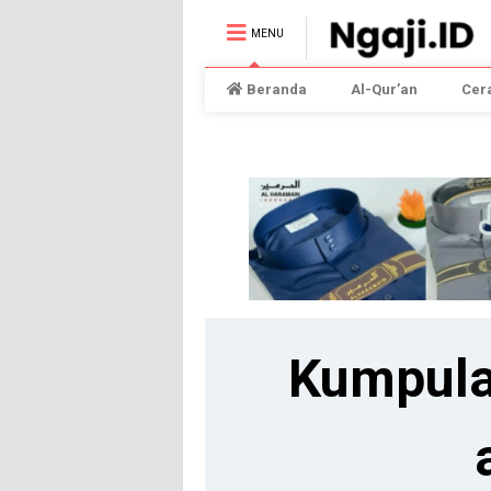
MENU
Beranda
Al-Qur’an
Cer
Kumpula