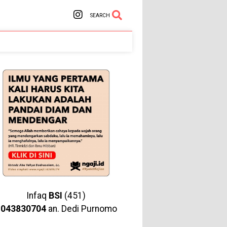
SEARCH
Infaq
BSI
(451)
1043830704
an. Dedi Purnomo