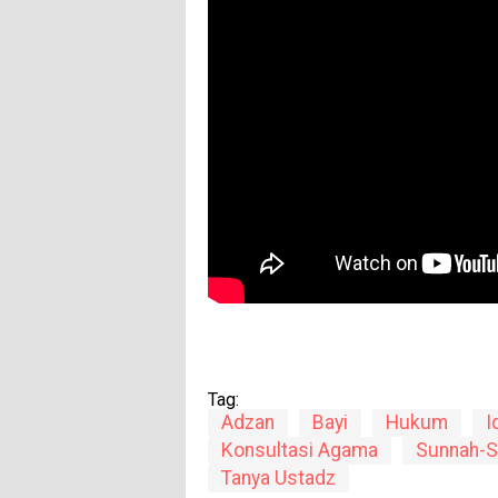
Tag:
Adzan
Bayi
Hukum
I
Konsultasi Agama
Sunnah-S
Tanya Ustadz