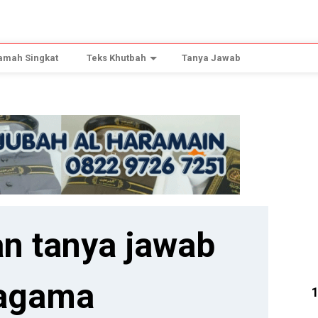
amah Singkat
Teks Khutbah
Tanya Jawab
n tanya jawab
agama