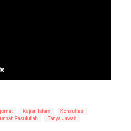
qomat
Kajian Islam
Konsultasi
unnah Rasulullah
Tanya Jawab