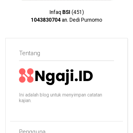
Infaq
BSI
(451)
1043830704
an. Dedi Purnomo
Tentang
Ini adalah blog untuk menyimpan catatan
kajian.
Pengguna