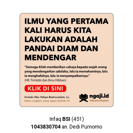
Infaq
BSI
(451)
1043830704
an. Dedi Purnomo