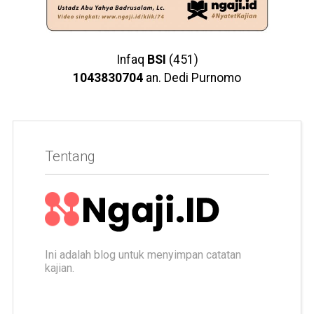
Infaq
BSI
(451)
1043830704
an. Dedi Purnomo
Tentang
Ini adalah blog untuk menyimpan catatan
kajian.