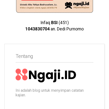
Infaq
BSI
(451)
1043830704
an. Dedi Purnomo
Tentang
Ini adalah blog untuk menyimpan catatan
kajian.