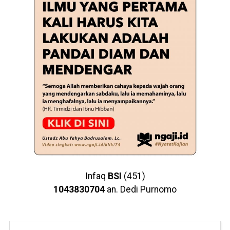
Infaq
BSI
(451)
1043830704
an. Dedi Purnomo