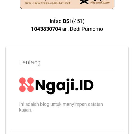
Infaq
BSI
(451)
1043830704
an. Dedi Purnomo
Tentang
Ini adalah blog untuk menyimpan catatan
kajian.