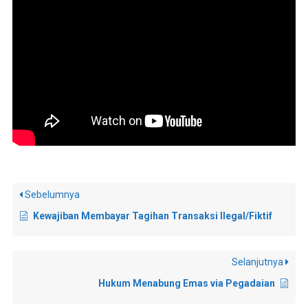
Sebelumnya
Kewajiban Membayar Tagihan Transaksi Ilegal/Fiktif
Selanjutnya
Hukum Menabung Emas via Pegadaian