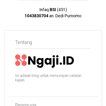
Infaq
BSI
(451)
1043830704
an. Dedi Purnomo
Tentang
Ini adalah blog untuk menyimpan catatan
kajian.
Pengguna