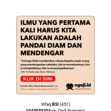
Infaq
BSI
(451)
1043830704
an. Dedi Purnomo