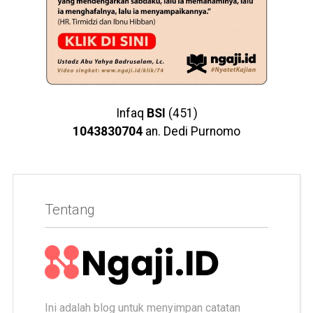
Infaq
BSI
(451)
1043830704
an. Dedi Purnomo
Tentang
Ini adalah blog untuk menyimpan catatan