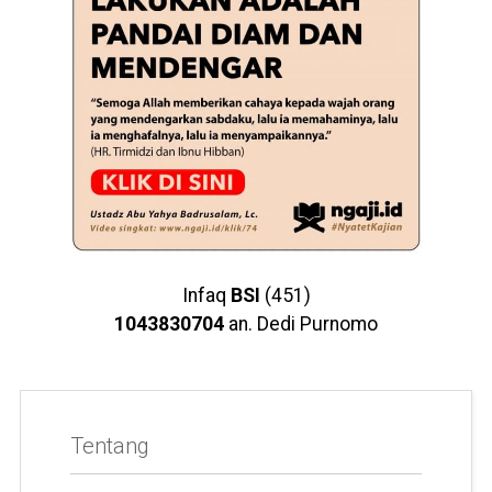
Infaq
BSI
(451)
1043830704
an. Dedi Purnomo
Tentang