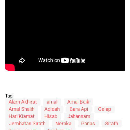
Tag:
Alam Akhirat
amal
Amal Baik
Amal Shalih
Aqidah
Bara Api
Gelap
Hari Kiamat
Hisab
Jahannam
Jembatan Sirath
Neraka
Panas
Sirath