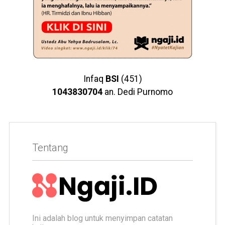
Infaq
BSI
(451)
1043830704
an. Dedi Purnomo
Tentang
Ini adalah blog untuk menyimpan catatan