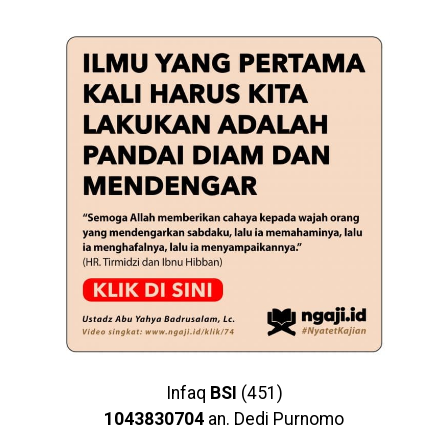
Infaq
BSI
(451)
1043830704
an. Dedi Purnomo