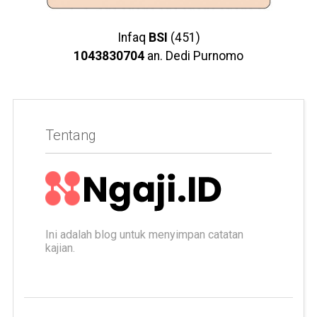
Infaq
BSI
(451)
1043830704
an. Dedi Purnomo
Tentang
Ini adalah blog untuk menyimpan catatan
kajian.