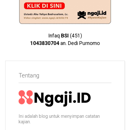
Infaq
BSI
(451)
1043830704
an. Dedi Purnomo
Tentang
Ini adalah blog untuk menyimpan catatan
kajian.