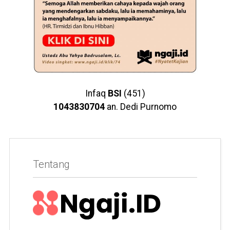
Infaq
BSI
(451)
1043830704
an. Dedi Purnomo
Tentang