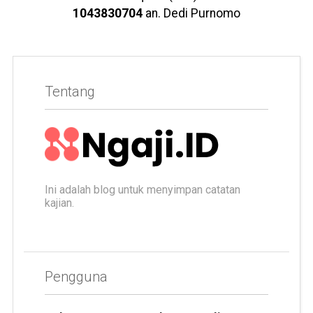
1043830704
an. Dedi Purnomo
Tentang
Ini adalah blog untuk menyimpan catatan
kajian.
Pengguna