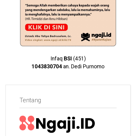
Infaq
BSI
(451)
1043830704
an. Dedi Purnomo
Tentang